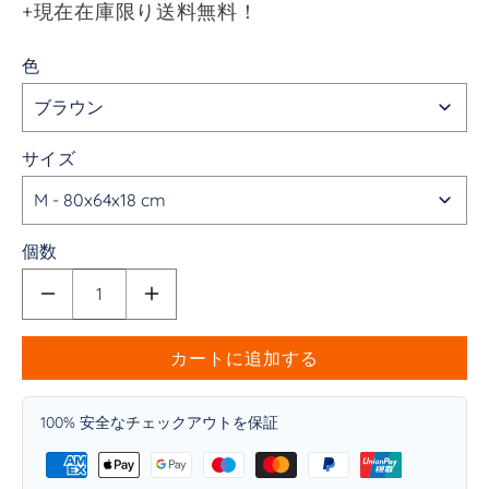
+現在在庫限り送料無料！
色
サイズ
個数
MrFluffyFriend
MrFluffyFriend
-
-
癒
癒
カートに追加する
し
し
の
の
100% 安全なチェックアウトを保証
ド
ド
ッ
ッ
グ
グ