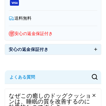
ク
ク
ッ
ッ
シ
シ
送料無料
ョ
ョ
ン
ン
安心の返金保証付き
の
の
数
数
量
量
安心の返金保証付き
を
を
減
増
ら
や
す
す
なぜこの癒しのドッグクッショ
ンは、睡眠の質を改善するのに