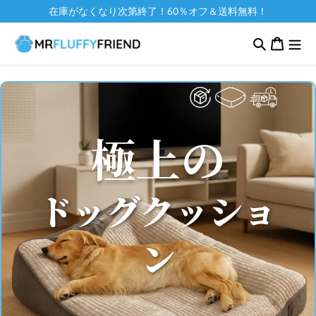
コンテ
在庫がなくなり次第終了！60％オフ＆送料無料！
ンツに
カ
進む
ー
ト
極上の
ドッグクッショ
ン