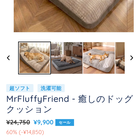
MrFluffyFriend - 癒しのドッグ
クッション
¥24,750
¥9,900
セール
1485000
60% (-¥14,850)