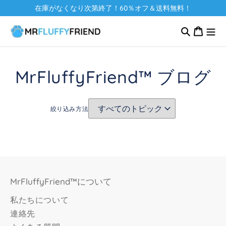
コンテ
在庫がなくなり次第終了！60％オフ＆送料無料！
ンツに
カ
進む
ー
ト
MrFluffyFriend™ ブログ
絞り込み方法
MrFluffyFriend™について
私たちについて
連絡先