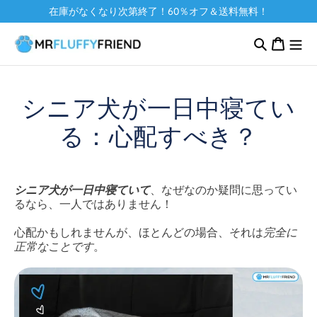
コンテ
在庫がなくなり次第終了！60％オフ＆送料無料！
ンツに
カ
進む
ー
ト
シニア犬が一日中寝てい
る：心配すべき？
シニア犬が一日中寝ていて
、なぜなのか疑問に思ってい
るなら、一人ではありません！
心配かもしれませんが、ほとんどの場合、それは
完全に
正常なことです
。