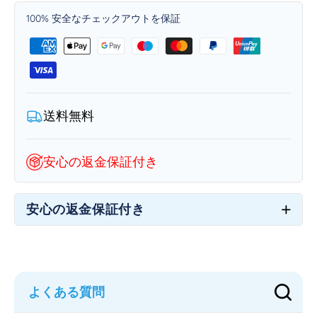
レ
レ
100% 安全なチェックアウトを保証
ス
ス
を
を
和
和
ら
ら
げ
げ
る
る
送料無料
極
極
上
上
の
の
安心の返金保証付き
ペ
ペ
ッ
ッ
安心の返金保証付き
ト
ト
ベ
ベ
ッ
ッ
ド
ド
の
の
数
数
量
量