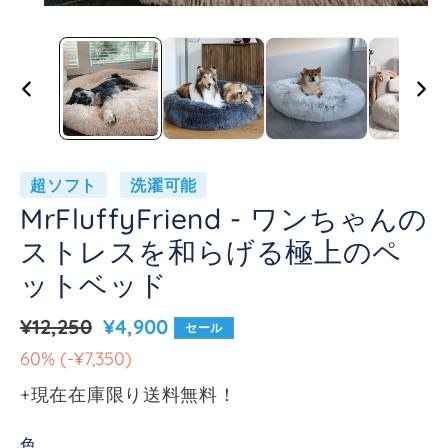
MrFluffyFriend - ワンちゃんの
ストレスを和らげる極上のペ
ットベッド
¥12,250
¥4,900
セール
735000
60% (-¥7,350)
+現在在庫限り送料無料！
色