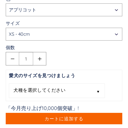
サイズ
個数
MrFluffyFriend
MrFluffyFriend
-
-
ワ
ワ
愛犬のサイズを見つけましょう
ン
ン
ち
ち
犬種を選択してください
▼
ゃ
ゃ
ん
ん
「今月売り上げ10,000個突破」!
の
の
ス
ス
カートに追加する
ト
ト