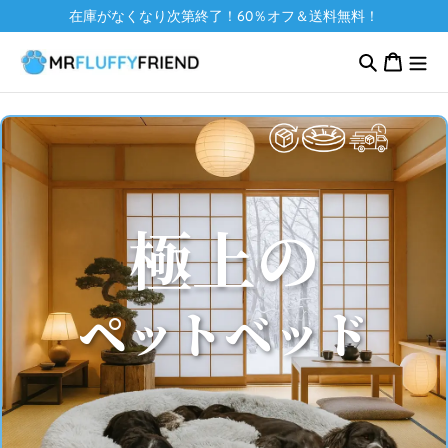
コンテ
在庫がなくなり次第終了！60％オフ＆送料無料！
ンツに
カ
進む
ー
ト
極上の
ペットベッド