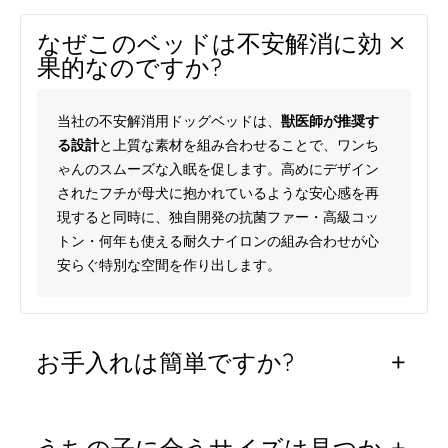
を
を
なぜこのベッドは不安解消に効
減
増
果的なのですか?
ら
や
す
す
当社の不安解消用ドッグベッドは、
獣医師が推奨す
る設計
と上質な素材を組み合わせることで、ワンち
ゃんのスムーズな入眠を促します。高めにデザイン
されたフチが母犬に抱かれているような安心感を再
現すると同時に、独自開発の抗菌ファー・高級コッ
トン・何年も使える耐久ナイロンの組み合わせが心
安らぐ特別な空間を作り出します。
お手入れは簡単ですか?